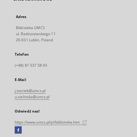
Adres
Biblioteka UMCS
ul. Radziszewskiego 11
20-031 Lublin, Poland
Telefon
(+48) 81 537 58 93
E-Mail
j.startek@umcs.pl
u.zielinska@umcs.pl
Odwiedź nas!
https://www.umcs.pl/pl/biblioteka.htm
Facebook
Link