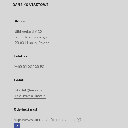
DANE KONTAKTOWE
Adres
Biblioteka UMCS
ul. Radziszewskiego 11
20-031 Lublin, Poland
Telefon
(+48) 81 537 58 93
E-Mail
j.startek@umcs.pl
u.zielinska@umcs.pl
Odwiedź nas!
https://www.umcs.pl/pl/biblioteka.htm
Facebook