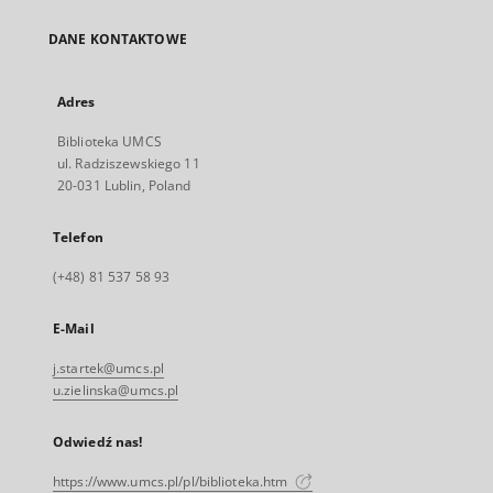
DANE KONTAKTOWE
Adres
Biblioteka UMCS
ul. Radziszewskiego 11
20-031 Lublin, Poland
Telefon
(+48) 81 537 58 93
E-Mail
j.startek@umcs.pl
u.zielinska@umcs.pl
Odwiedź nas!
https://www.umcs.pl/pl/biblioteka.htm