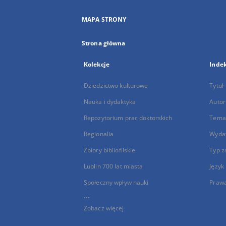
MAPA STRONY
Strona główna
Kolekcje
Inde
Dziedzictwo kulturowe
Tytuł
Nauka i dydaktyka
Autor
Repozytorium prac doktorskich
Temat
Regionalia
Wyda
Zbiory bibliofilskie
Typ z
Lublin 700 lat miasta
Język
Społeczny wpływ nauki
Praw
...
Zobacz więcej