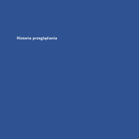
w
nowej
karcie
Historia przeglądania