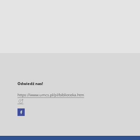
Odwiedź nas!
https://www.umcs.pl/pl/biblioteka.htm
Facebook
Link
zewnętrzny,
otworzy
się