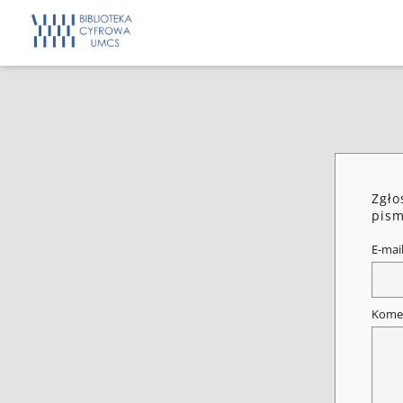
Zgło
pism
E-mai
Kome