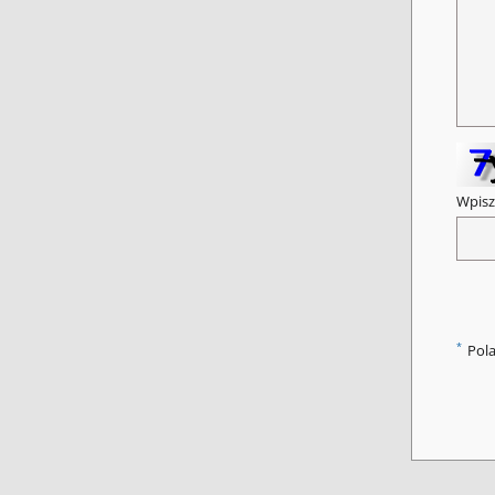
Wpisz
*
Pol