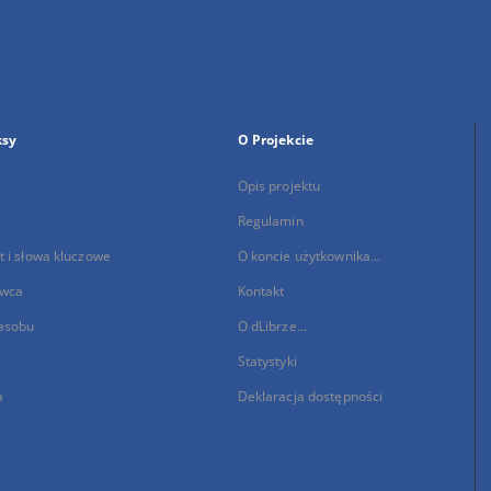
ksy
O Projekcie
Opis projektu
Regulamin
 i słowa kluczowe
O koncie użytkownika...
wca
Kontakt
asobu
O dLibrze...
Statystyki
a
Deklaracja dostępności