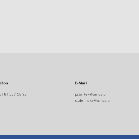
efon
E-Mail
8) 81 537 58 93
j.startek@umcs.pl
u.zielinska@umcs.pl