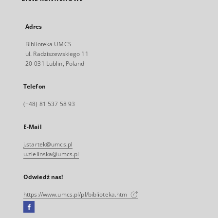
Adres
Biblioteka UMCS
ul. Radziszewskiego 11
20-031 Lublin, Poland
Telefon
(+48) 81 537 58 93
E-Mail
j.startek@umcs.pl
u.zielinska@umcs.pl
Odwiedź nas!
https://www.umcs.pl/pl/biblioteka.htm
Facebook
Link