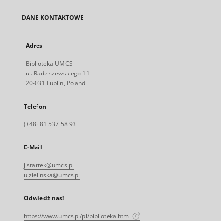
DANE KONTAKTOWE
Adres
Biblioteka UMCS
ul. Radziszewskiego 11
20-031 Lublin, Poland
Telefon
(+48) 81 537 58 93
E-Mail
j.startek@umcs.pl
u.zielinska@umcs.pl
Odwiedź nas!
https://www.umcs.pl/pl/biblioteka.htm