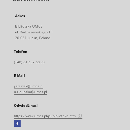
Adres
Biblioteka UMCS
ul. Radziszewskiego 11
20-031 Lublin, Poland
Telefon
(+48) 81 537 58 93
E-Mail
j.startek@umcs.pl
u.zielinska@umcs.pl
Odwiedź nas!
https://www.umcs.pl/pl/biblioteka.htm
Facebook
Link