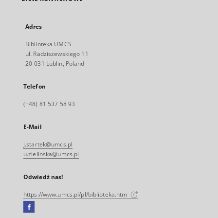
Adres
Biblioteka UMCS
ul. Radziszewskiego 11
20-031 Lublin, Poland
Telefon
(+48) 81 537 58 93
E-Mail
j.startek@umcs.pl
u.zielinska@umcs.pl
Odwiedź nas!
https://www.umcs.pl/pl/biblioteka.htm
Facebook
Link