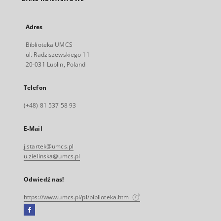
Adres
Biblioteka UMCS
ul. Radziszewskiego 11
20-031 Lublin, Poland
Telefon
(+48) 81 537 58 93
E-Mail
j.startek@umcs.pl
u.zielinska@umcs.pl
Odwiedź nas!
https://www.umcs.pl/pl/biblioteka.htm
Facebook
Link