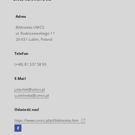
Adres
Biblioteka UMCS
ul. Radziszewskiego 11
20-031 Lublin, Poland
Telefon
(+48) 81 537 58 93
E-Mail
j.startek@umcs.pl
u.zielinska@umcs.pl
Odwiedź nas!
https://www.umcs.pl/pl/biblioteka.htm
Facebook
Link