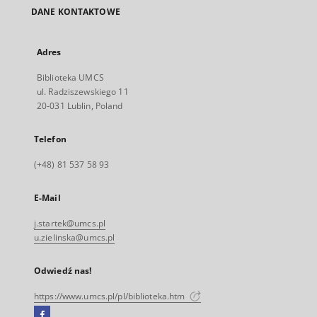
DANE KONTAKTOWE
Adres
Biblioteka UMCS
ul. Radziszewskiego 11
20-031 Lublin, Poland
Telefon
(+48) 81 537 58 93
E-Mail
j.startek@umcs.pl
u.zielinska@umcs.pl
Odwiedź nas!
https://www.umcs.pl/pl/biblioteka.htm
Facebook