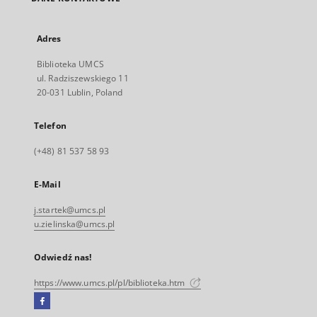
Adres
Biblioteka UMCS
ul. Radziszewskiego 11
20-031 Lublin, Poland
Telefon
(+48) 81 537 58 93
E-Mail
j.startek@umcs.pl
u.zielinska@umcs.pl
Odwiedź nas!
https://www.umcs.pl/pl/biblioteka.htm
Facebook
Link