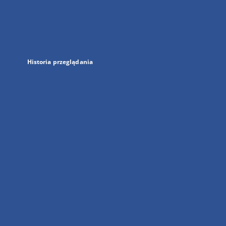
w
nowej
karcie
Historia przeglądania