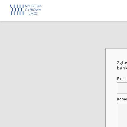
Zgło
bank
E-mai
Kome