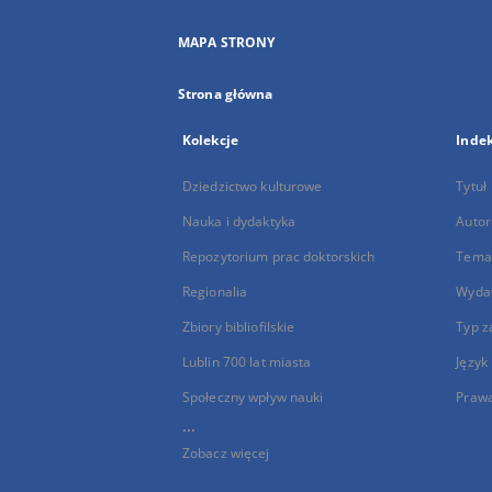
MAPA STRONY
Strona główna
Kolekcje
Inde
Dziedzictwo kulturowe
Tytuł
Nauka i dydaktyka
Autor
Repozytorium prac doktorskich
Temat
Regionalia
Wyda
Zbiory bibliofilskie
Typ z
Lublin 700 lat miasta
Język
Społeczny wpływ nauki
Praw
...
Zobacz więcej