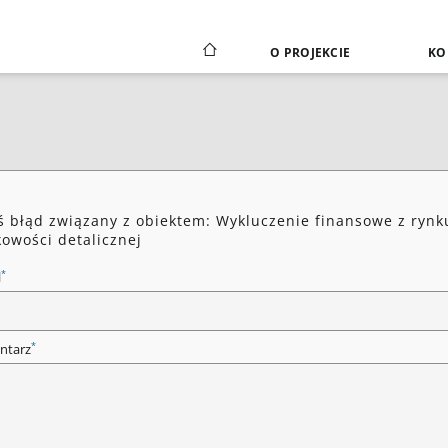
O PROJEKCIE
KO
ś błąd związany z obiektem: Wykluczenie finansowe z rynk
owości detalicznej
*
l
*
ntarz