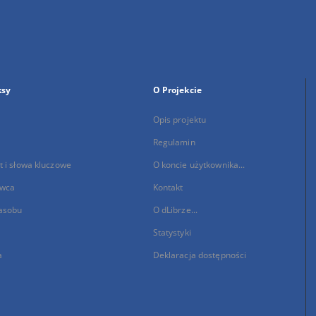
ksy
O Projekcie
Opis projektu
Regulamin
 i słowa kluczowe
O koncie użytkownika...
wca
Kontakt
asobu
O dLibrze...
Statystyki
a
Deklaracja dostępności