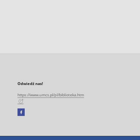
Odwiedź nas!
https://www.umcs.pl/pl/biblioteka.htm
Facebook
Link
zewnętrzny,
otworzy
się