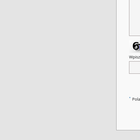
Wpisz
*
Pol