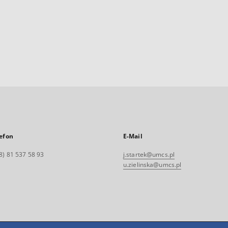
efon
E-Mail
8) 81 537 58 93
j.startek@umcs.pl
u.zielinska@umcs.pl