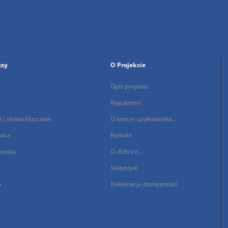
ksy
O Projekcie
Opis projektu
Regulamin
 i słowa kluczowe
O koncie użytkownika...
wca
Kontakt
asobu
O dLibrze...
Statystyki
a
Deklaracja dostępności