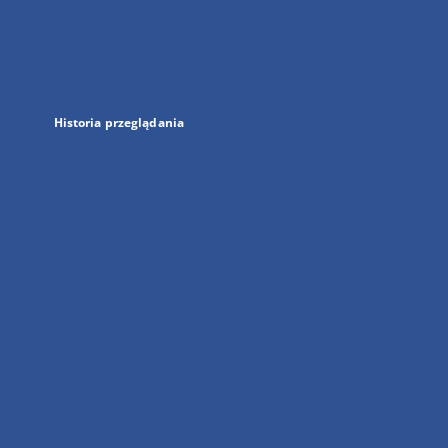
w
nowej
karcie
Historia przeglądania