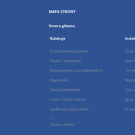
MAPA STRONY
Strona główna
Kolekcje
Inde
Dziedzictwo kulturowe
Tytuł
Nauka i dydaktyka
Autor
Repozytorium prac doktorskich
Temat
Regionalia
Wyda
Zbiory bibliofilskie
Typ z
Lublin 700 lat miasta
Język
Społeczny wpływ nauki
Praw
...
Zobacz więcej