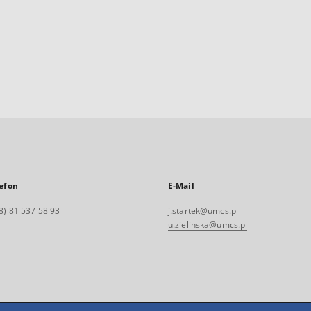
efon
E-Mail
8) 81 537 58 93
j.startek@umcs.pl
u.zielinska@umcs.pl