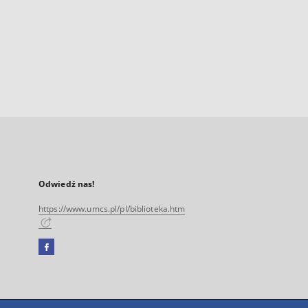
Odwiedź nas!
https://www.umcs.pl/pl/biblioteka.htm
Facebook
Link
zewnętrzny,
otworzy
się