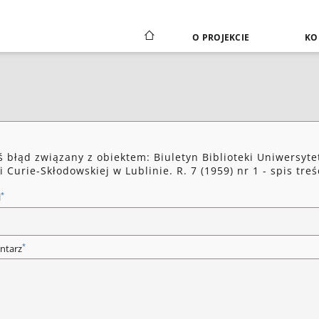
O PROJEKCIE
KO
ś błąd związany z obiektem: Biuletyn Biblioteki Uniwersyte
i Curie-Skłodowskiej w Lublinie. R. 7 (1959) nr 1 - spis treś
*
l
*
ntarz