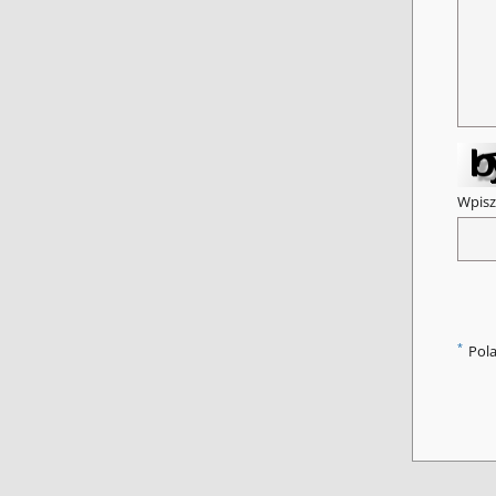
Wpisz
*
Pol