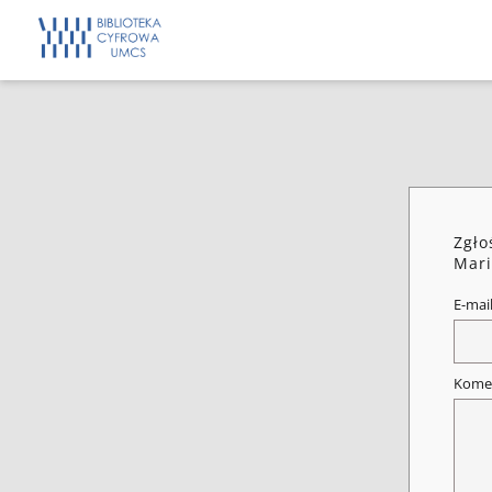
Zgło
Mari
E-mai
Kome