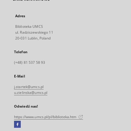
Adres
Biblioteka UMCS
ul. Radziszewskiego 11
20-031 Lublin, Poland
Telefon
(+48) 81 537 58 93
E-Mail
j.startek@umcs.pl
u.zielinska@umcs.pl
Odwiedź nas!
https://www.umcs.pl/pl/biblioteka.htm
Facebook
Link