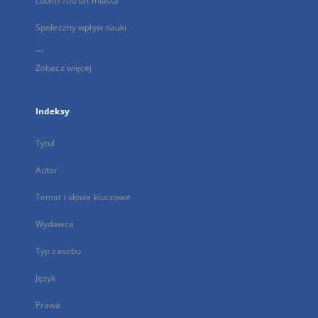
Lublin 700 lat miasta
Społeczny wpływ nauki
...
Zobacz więcej
Indeksy
Tytuł
Autor
Temat i słowa kluczowe
Wydawca
Typ zasobu
Język
Prawa