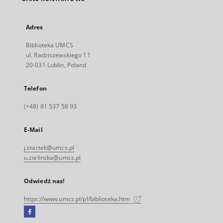
Adres
Biblioteka UMCS
ul. Radziszewskiego 11
20-031 Lublin, Poland
Telefon
(+48) 81 537 58 93
E-Mail
j.startek@umcs.pl
u.zielinska@umcs.pl
Odwiedź nas!
https://www.umcs.pl/pl/biblioteka.htm
Facebook
Link