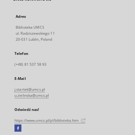
Adres
Biblioteka UMCS
ul. Radziszewskiego 11
20-031 Lublin, Poland
Telefon
(+48) 81 537 58 93
E-Mail
j.startek@umcs.pl
u.zielinska@umcs.pl
Odwiedź nas!
https://www.umcs.pl/pl/biblioteka.htm
Facebook
Link