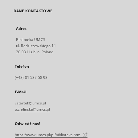
DANE KONTAKTOWE
Adres
Biblioteka UMCS
ul. Radziszewskiego 11
20-031 Lublin, Poland
Telefon
(+48) 81 537 58 93
E-Mail
j.startek@umcs.pl
u.zielinska@umcs.pl
Odwiedź nas!
https://www.umcs.pl/pl/biblioteka.htm