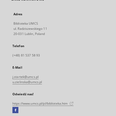
Adres
Biblioteka UMCS
ul. Radziszewskiego 11
20-031 Lublin, Poland
Telefon
(+48) 81 537 58 93
E-Mail
j.startek@umcs.pl
u.zielinska@umcs.pl
Odwiedź nas!
https://www.umcs.pl/pl/biblioteka.htm
Facebook
Link