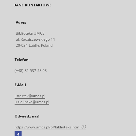
DANE KONTAKTOWE
Adres
Biblioteka UMCS
ul. Radziszewskiego 11
20-031 Lublin, Poland
Telefon
(+48) 81 537 58 93
E-Mail
j.startek@umcs.pl
u.zielinska@umcs.pl
Odwiedź nas!
https://www.umcs.pl/pl/biblioteka.htm
Facebook