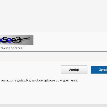
*
 tekst z obrazka.
Anuluj
Zgłoś
a oznaczone gwiazdką, są obowiązkowe do wypełnienia.