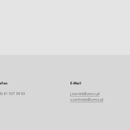
efon
E-Mail
8) 81 537 58 93
j.startek@umcs.pl
u.zielinska@umcs.pl