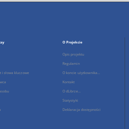
ksy
O Projekcie
Opis projektu
Regulamin
 i słowa kluczowe
O koncie użytkownika...
wca
Kontakt
asobu
O dLibrze...
Statystyki
a
Deklaracja dostępności