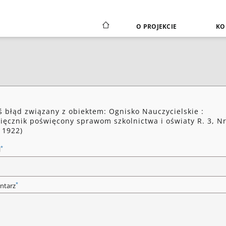
O PROJEKCIE
KO
ś błąd związany z obiektem: Ognisko Nauczycielskie :
ięcznik poświęcony sprawom szkolnictwa i oświaty R. 3, Nr
y 1922)
*
l
*
ntarz