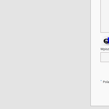
Wpisz
*
Pol