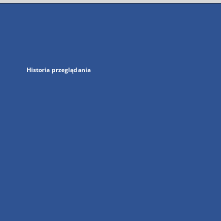
się
w
nowej
karcie
Historia przeglądania