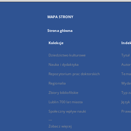
MAPA STRONY
Strona główna
Kolekcje
Inde
Dziedzictwo kulturowe
Tytuł
Nauka i dydaktyka
Autor
Repozytorium prac doktorskich
Temat
Regionalia
Wyda
Zbiory bibliofilskie
Typ z
Lublin 700 lat miasta
Język
Społeczny wpływ nauki
Praw
...
Zobacz więcej