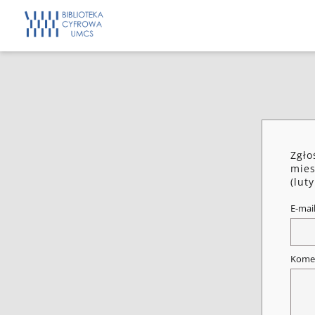
Zgło
mies
(lut
E-mai
Kome