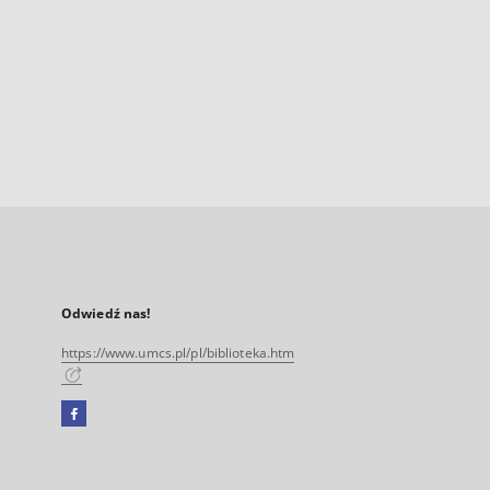
Odwiedź nas!
https://www.umcs.pl/pl/biblioteka.htm
Facebook
Link
zewnętrzny,
otworzy