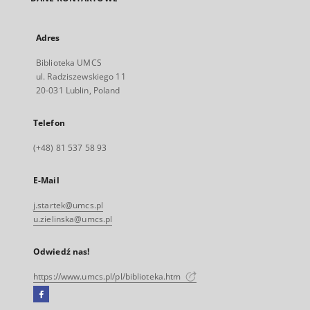
Adres
Biblioteka UMCS
ul. Radziszewskiego 11
20-031 Lublin, Poland
Telefon
(+48) 81 537 58 93
E-Mail
j.startek@umcs.pl
u.zielinska@umcs.pl
Odwiedź nas!
https://www.umcs.pl/pl/biblioteka.htm
Facebook
Link