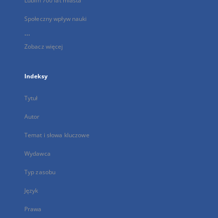
Lublin 700 lat miasta
Społeczny wpływ nauki
...
Zobacz więcej
Indeksy
Tytuł
Autor
Temat i słowa kluczowe
Wydawca
Typ zasobu
Język
Prawa