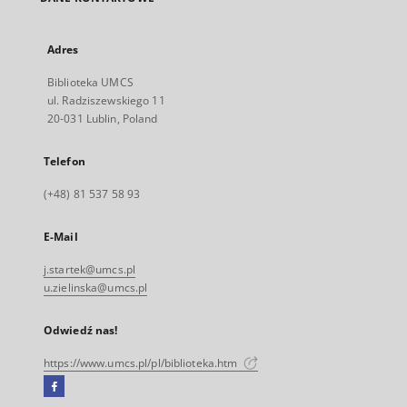
Adres
Biblioteka UMCS
ul. Radziszewskiego 11
20-031 Lublin, Poland
Telefon
(+48) 81 537 58 93
E-Mail
j.startek@umcs.pl
u.zielinska@umcs.pl
Odwiedź nas!
https://www.umcs.pl/pl/biblioteka.htm
Facebook
Link