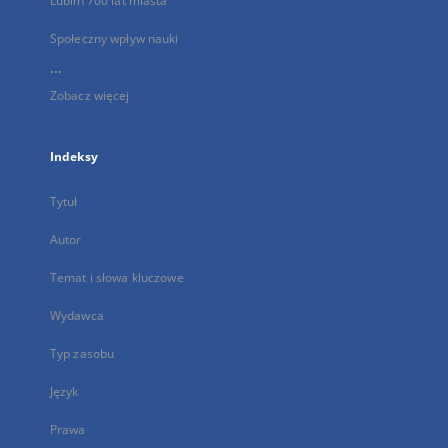
Lublin 700 lat miasta
Społeczny wpływ nauki
...
Zobacz więcej
Indeksy
Tytuł
Autor
Temat i słowa kluczowe
Wydawca
Typ zasobu
Język
Prawa