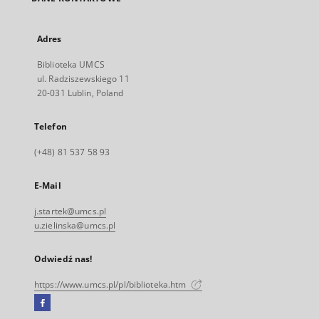
Adres
Biblioteka UMCS
ul. Radziszewskiego 11
20-031 Lublin, Poland
Telefon
(+48) 81 537 58 93
E-Mail
j.startek@umcs.pl
u.zielinska@umcs.pl
Odwiedź nas!
https://www.umcs.pl/pl/biblioteka.htm
Facebook
Link