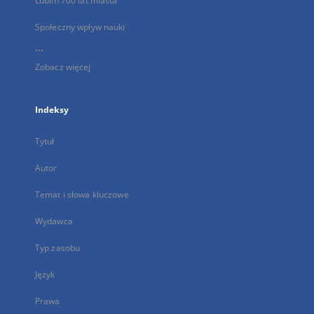
Lublin 700 lat miasta
Społeczny wpływ nauki
...
Zobacz więcej
Indeksy
Tytuł
Autor
Temat i słowa kluczowe
Wydawca
Typ zasobu
Język
Prawa