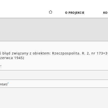
O PROJEKCIE
KO
ś błąd związany z obiektem: Rzeczpospolita. R. 2, nr 173=
czerwca 1945)
*
l
*
ntarz