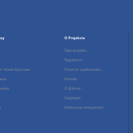
ksy
O Projekcie
Opis projektu
Regulamin
 i słowa kluczowe
O koncie użytkownika...
wca
Kontakt
asobu
O dLibrze...
Statystyki
a
Deklaracja dostępności