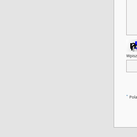
Wpisz
*
Pol