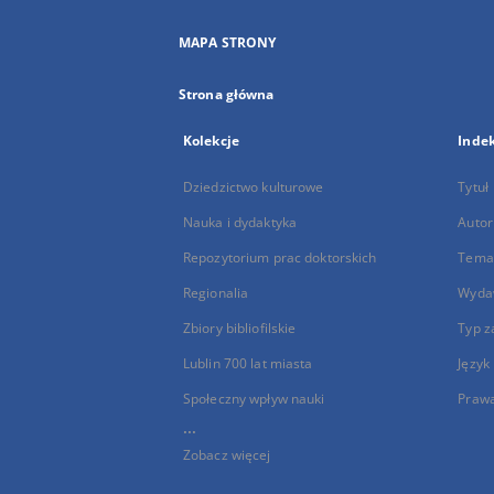
MAPA STRONY
Strona główna
Kolekcje
Inde
Dziedzictwo kulturowe
Tytuł
Nauka i dydaktyka
Autor
Repozytorium prac doktorskich
Temat
Regionalia
Wyda
Zbiory bibliofilskie
Typ z
Lublin 700 lat miasta
Język
Społeczny wpływ nauki
Praw
...
Zobacz więcej