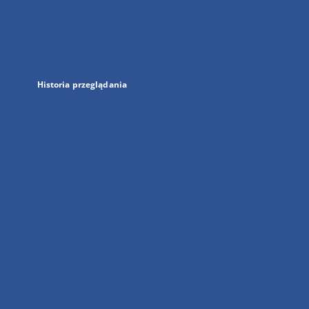
w
nowej
karcie
Historia przeglądania