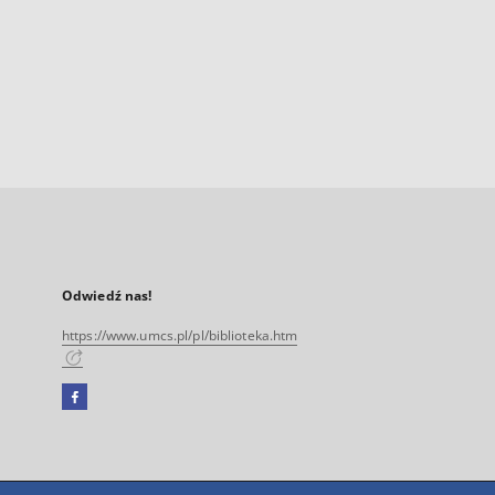
Odwiedź nas!
https://www.umcs.pl/pl/biblioteka.htm
Facebook
Link
zewnętrzny,
otworzy
się