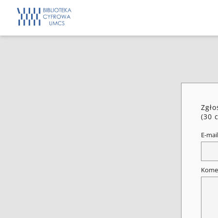
Zgło
(30 
E-mai
Kome