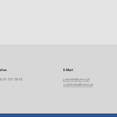
efon
E-Mail
8) 81 537 58 93
j.startek@umcs.pl
u.zielinska@umcs.pl