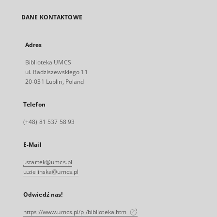
DANE KONTAKTOWE
Adres
Biblioteka UMCS
ul. Radziszewskiego 11
20-031 Lublin, Poland
Telefon
(+48) 81 537 58 93
E-Mail
j.startek@umcs.pl
u.zielinska@umcs.pl
Odwiedź nas!
https://www.umcs.pl/pl/biblioteka.htm