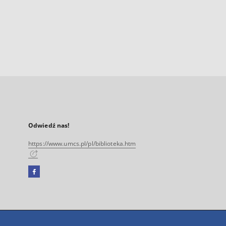
Odwiedź nas!
https://www.umcs.pl/pl/biblioteka.htm
Facebook
Link
zewnętrzny,
otworzy
się
w