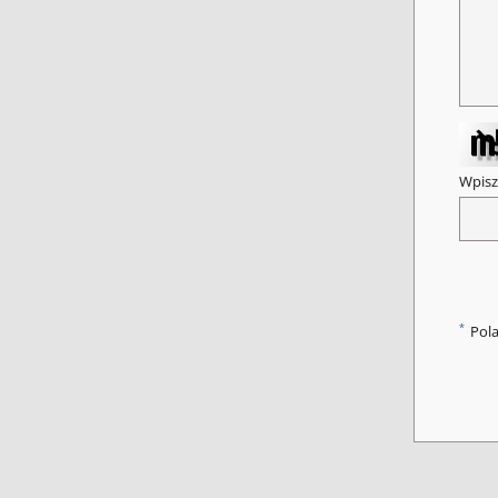
Wpisz
*
Pol