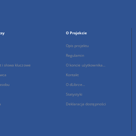
ksy
O Projekcie
Opis projektu
Regulamin
 i słowa kluczowe
O koncie użytkownika...
wca
Kontakt
asobu
O dLibrze...
Statystyki
a
Deklaracja dostępności