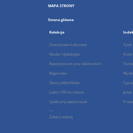
MAPA STRONY
Strona główna
Kolekcje
Inde
Dziedzictwo kulturowe
Tytuł
Nauka i dydaktyka
Autor
Repozytorium prac doktorskich
Temat
Regionalia
Wyda
Zbiory bibliofilskie
Typ z
Lublin 700 lat miasta
Język
Społeczny wpływ nauki
Praw
...
Zobacz więcej