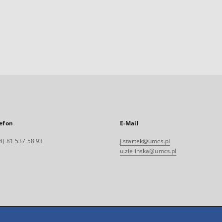
efon
E-Mail
8) 81 537 58 93
j.startek@umcs.pl
u.zielinska@umcs.pl