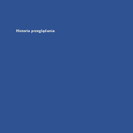
nowej
karcie
Historia przeglądania