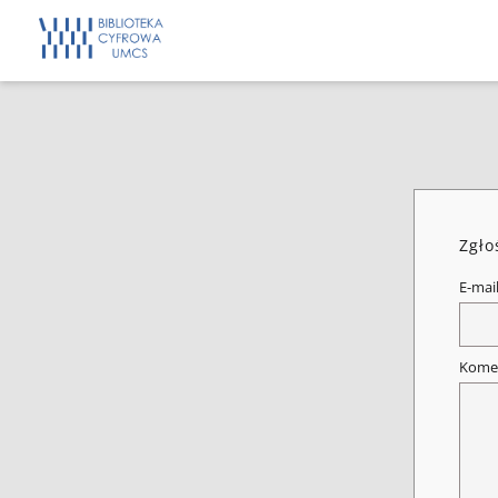
Zgło
E-mai
Kome