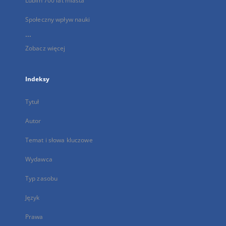
Lublin 700 lat miasta
Społeczny wpływ nauki
...
Zobacz więcej
Indeksy
Tytuł
Autor
Temat i słowa kluczowe
Wydawca
Typ zasobu
Język
Prawa