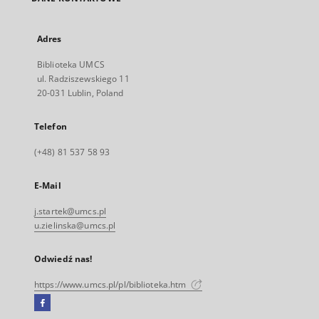
Adres
Biblioteka UMCS
ul. Radziszewskiego 11
20-031 Lublin, Poland
Telefon
(+48) 81 537 58 93
E-Mail
j.startek@umcs.pl
u.zielinska@umcs.pl
Odwiedź nas!
https://www.umcs.pl/pl/biblioteka.htm
Facebook
Link