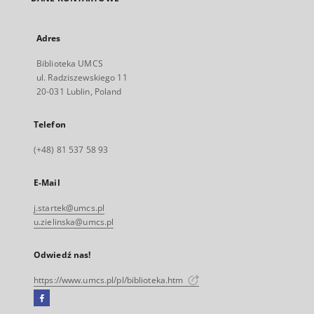
Adres
Biblioteka UMCS
ul. Radziszewskiego 11
20-031 Lublin, Poland
Telefon
(+48) 81 537 58 93
E-Mail
j.startek@umcs.pl
u.zielinska@umcs.pl
Odwiedź nas!
https://www.umcs.pl/pl/biblioteka.htm
Facebook
Link