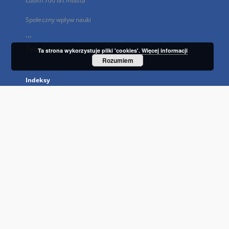
Lublin 700 lat miasta
Społeczny wpływ nauki
...
Zobacz więcej
Ta strona wykorzystuje pliki 'cookies'.
Więcej informacji
Rozumiem
Indeksy
Tytuł
Autor
Temat i słowa kluczowe
Wydawca
Typ zasobu
Język
Prawa