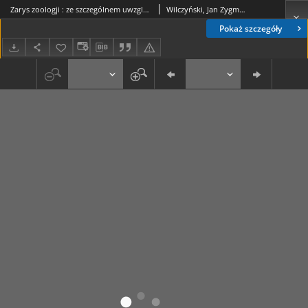
Zarys zoologji : ze szczególnem uwzględnieniem pasożytów człowieka
Wilczyński, Jan Zygmunt (1891-1970)
Pokaż szczegóły