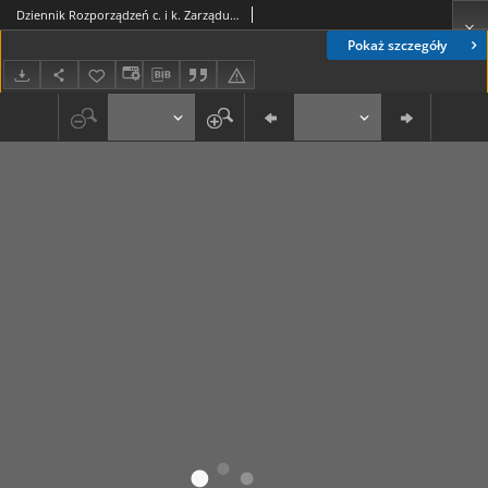
Dziennik Rozporządzeń c. i k. Zarządu Wojskowego w Polsce 1915-09-18 Cz. 9
Pokaż szczegóły