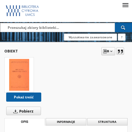
Wyszukiwanie zaawansowane
?
OBIEKT
Pokaż treść
Pobierz
OPIS
INFORMACJE
STRUKTURA