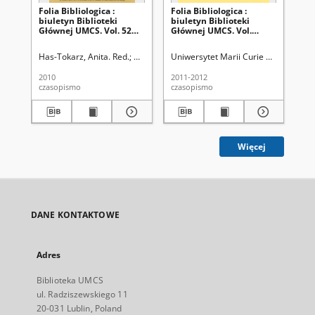
Folia Bibliologica :
Folia Bibliologica :
Fol
biuletyn Biblioteki
biuletyn Biblioteki
biu
Głównej UMCS. Vol. 52
Głównej UMCS. Vol.
Gł
(2010)
53/54 (2011/2012)
(2
Has-Tokarz, Anita. Red.
Uniwersytet Marii Curie Skłodowskiej (Lublin).
Uniwersytet Marii Curie Skłodowskiej
Jud
2010
2011-2012
200
czasopismo
czasopismo
cza
Więcej
DANE KONTAKTOWE
Adres
Biblioteka UMCS
ul. Radziszewskiego 11
20-031 Lublin, Poland