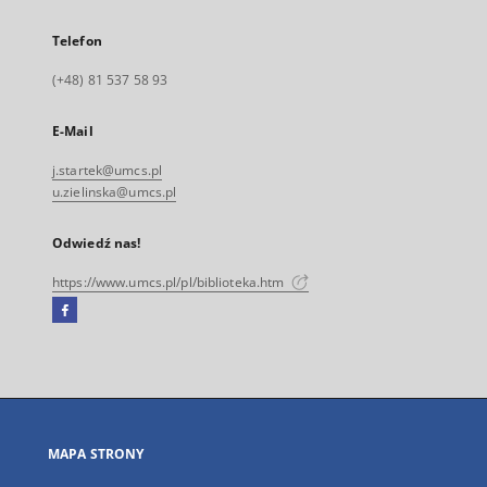
Telefon
(+48) 81 537 58 93
E-Mail
j.startek@umcs.pl
u.zielinska@umcs.pl
Odwiedź nas!
https://www.umcs.pl/pl/biblioteka.htm
Facebook
Link
zewnętrzny,
otworzy
się
w
nowej
MAPA STRONY
karcie