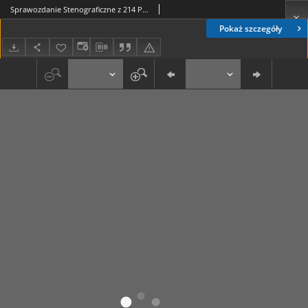
Sprawozdanie Stenograficzne z 214 Posiedzenia Sejmu Ustawodawczego z dnia 1 marca 1921 r.
Pokaż szczegóły