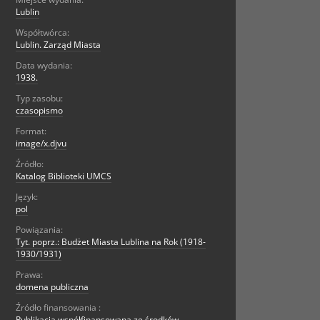
Lublin
Współtwórca:
Lublin. Zarząd Miasta
Data wydania:
1938.
Typ zasobu:
czasopismo
Format:
image/x.djvu
Źródło:
Katalog Biblioteki UMCS
Język:
pol
Powiązania:
Tyt. poprz.: Budżet Miasta Lublina na Rok (1918-
1930/1931)
Prawa:
domena publiczna
Źródło finansowania :
Publikacja współfinansowana ze środków