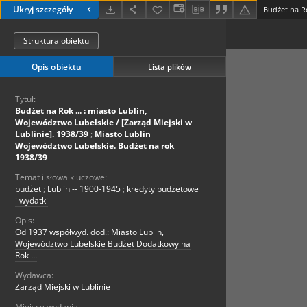
Ukryj szczegóły
Struktura obiektu
Opis obiektu
Lista plików
Tytuł:
Budżet na Rok ... : miasto Lublin,
Województwo Lubelskie / [Zarząd Miejski w
Lublinie]. 1938/39
;
Miasto Lublin
Województwo Lubelskie. Budżet na rok
1938/39
Temat i słowa kluczowe:
budżet
;
Lublin -- 1900-1945
;
kredyty budżetowe
i wydatki
Opis:
Od 1937 współwyd. dod.: Miasto Lublin,
Województwo Lubelskie Budżet Dodatkowy na
Rok ...
Wydawca:
Zarząd Miejski w Lublinie
Miejsce wydania: