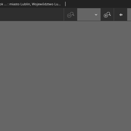
Budżet na Rok ... : miasto Lublin, Województwo Lubelskie / [Zarząd Miejski w Lublinie]. 1938/39 Miasto Lublin Województwo Lubelskie. Budżet na rok 1938/39