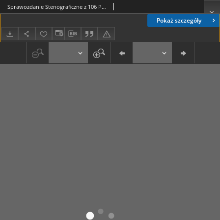
Sprawozdanie Stenograficzne z 106 Posiedzenia Sejmu Ustawodawczego z dnia 19 grudnia 1919 r.
Pokaż szczegóły