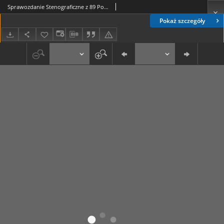
Sprawozdanie Stenograficzne z 89 Posiedzenia Sejmu Ustawodawczego z dnia 17 października 1919 r.
Pokaż szczegóły