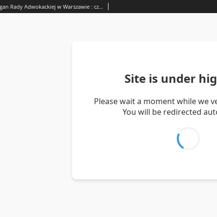
Palestra : organ Rady Adwokackiej w Warszawie : czasopismo poświęcone zagadnieniom prawnym i korporacyjno-zawodowym / red. Adam Chełmoński. R. 14, Nr 5 (maj 1937)