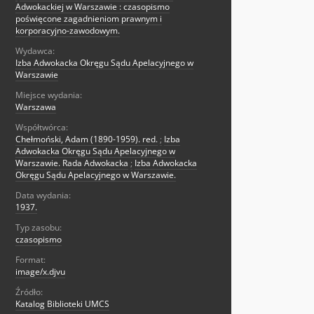
Adwokackiej w Warszawie : czasopismo
poświęcone zagadnieniom prawnym i
korporacyjno-zawodowym.
Wydawca:
Izba Adwokacka Okręgu Sądu Apelacyjnego w
Warszawie
Miejsce wydania:
Warszawa
Współtwórca:
Chełmoński, Adam (1890-1959). red.
;
Izba
Adwokacka Okręgu Sądu Apelacyjnego w
Warszawie. Rada Adwokacka
;
Izba Adwokacka
Okręgu Sądu Apelacyjnego w Warszawie.
Data wydania:
1937.
Typ zasobu:
czasopismo
Format:
image/x.djvu
Źródło:
Katalog Biblioteki UMCS