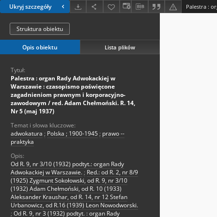
Ukryj szczegóły
Struktura obiektu
Opis obiektu
Lista plików
Tytuł:
Palestra : organ Rady Adwokackiej w
Warszawie : czasopismo poświęcone
zagadnieniom prawnym i korporacyjno-
zawodowym / red. Adam Chełmoński. R. 14,
Nr 5 (maj 1937)
Temat i słowa kluczowe:
adwokatura
;
Polska ; 1900-1945
;
prawo --
praktyka
Opis:
Od R. 9, nr 3/10 (1932) podtyt.: organ Rady
Adwokackiej w Warszawie.
;
Red.: od R. 2, nr 8/9
(1925) Zygmunt Sokołowski, od R. 9, nr 3/10
(1932) Adam Chełmoński, od R. 10 (1933)
Aleksander Kraushar, od R. 14, nr 12 Stefan
Urbanowicz, od R.16 (1939) Leon Nowodworski.
;
Od R. 9, nr 3 (1932) podtyt. : organ Rady