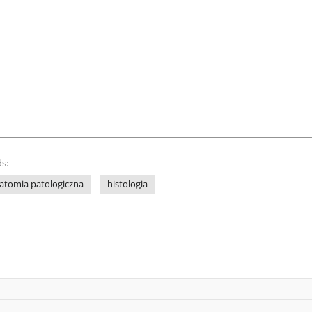
s:
atomia patologiczna
histologia