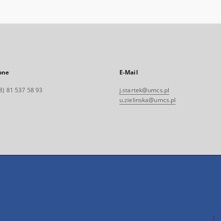
one
E-Mail
8) 81 537 58 93
j.startek@umcs.pl
u.zielinska@umcs.pl