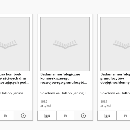
tura komórek
Badania morfologiczne
Badania morfolo
właściwych dna
komórek szeregu
granulocytów
zostających pod
rozwojowego granulocytów
obojętnochłonny
obudzających i
kwasochłonnych szpiku
kwasochłonnych 
h środków
szczura białego
szczura białego 
Halliop, Janina
Sokołowska-Halliop, Janina
Tochman, Alina
Sokołowska-Hallio
icznych
warunkach stym
leukopoezy
1982
1981
artykuł
artykuł