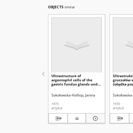
OBJECTS
similar
Ultrastructure of
Ultrastruk
argentophil cells of the
gruczołów 
gastric fundus glands under
żołądka po
the influence of
wpływem p
pharmacologic stimulating
hamującyc
Sokołowska-Halliop, Janina
Sokołowska-
and inhibiting agents
farmakolog
1973
1970
artykuł
artykuł