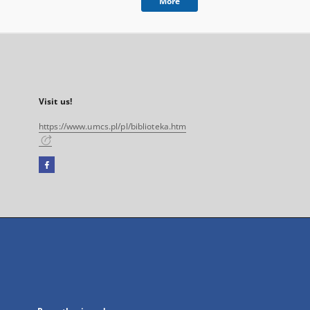
More
Visit us!
https://www.umcs.pl/pl/biblioteka.htm
Facebook
External
link,
will
open
in
a
new
tab