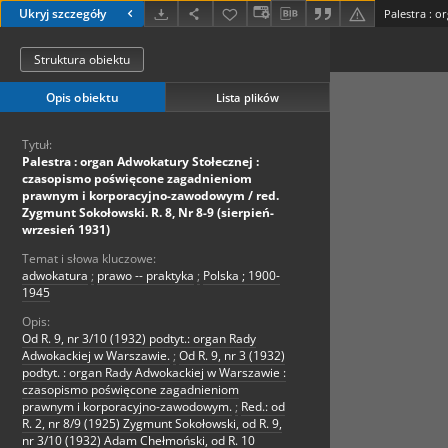
Ukryj szczegóły
Struktura obiektu
Opis obiektu
Lista plików
Tytuł:
Palestra : organ Adwokatury Stołecznej :
czasopismo poświęcone zagadnieniom
prawnym i korporacyjno-zawodowym / red.
Zygmunt Sokołowski. R. 8, Nr 8-9 (sierpień-
wrzesień 1931)
Temat i słowa kluczowe:
adwokatura
;
prawo -- praktyka
;
Polska ; 1900-
1945
Opis:
Od R. 9, nr 3/10 (1932) podtyt.: organ Rady
Adwokackiej w Warszawie.
;
Od R. 9, nr 3 (1932)
podtyt. : organ Rady Adwokackiej w Warszawie :
czasopismo poświęcone zagadnieniom
prawnym i korporacyjno-zawodowym.
;
Red.: od
R. 2, nr 8/9 (1925) Zygmunt Sokołowski, od R. 9,
nr 3/10 (1932) Adam Chełmoński, od R. 10