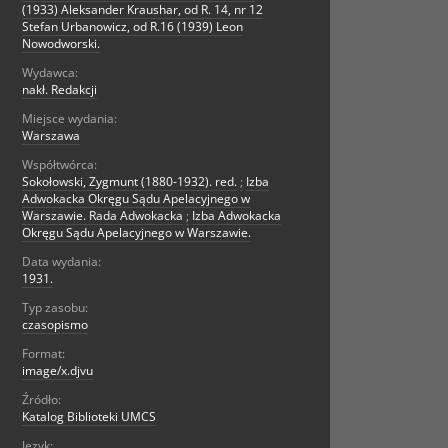
(1933) Aleksander Kraushar, od R. 14, nr 12
Stefan Urbanowicz, od R.16 (1939) Leon
Nowodworski.
Wydawca:
nakł. Redakcji
Miejsce wydania:
Warszawa
Współtwórca:
Sokołowski, Zygmunt (1880-1932). red.
;
Izba
Adwokacka Okręgu Sądu Apelacyjnego w
Warszawie. Rada Adwokacka
;
Izba Adwokacka
Okręgu Sądu Apelacyjnego w Warszawie.
Data wydania:
1931.
Typ zasobu:
czasopismo
Format:
image/x.djvu
Źródło:
Katalog Biblioteki UMCS
Język: