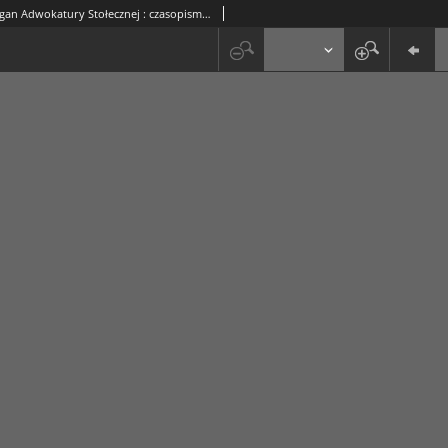
Palestra : organ Adwokatury Stołecznej : czasopismo poświęcone zagadnieniom prawnym i korporacyjno-zawodowym / red. Zygmunt Sokołowski. R. 8, Nr 8-9 (sierpień-wrzesień 1931)