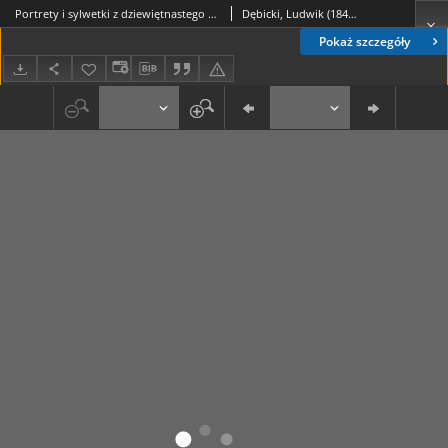
Portrety i sylwetki z dziewiętnastego stulecia : z illustracyami. Serya 2, t. 2
Dębicki, Ludwik (1843-1908)
Pokaż szczegóły