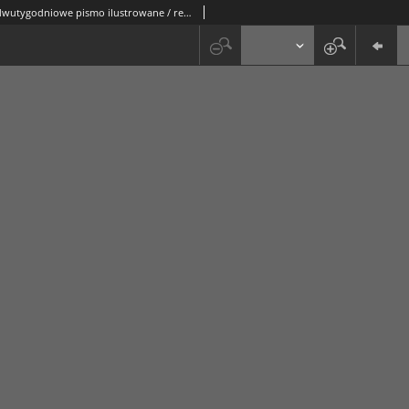
Ogrodnik : dwutygodniowe pismo ilustrowane / red. Stefan Skawiński. R. 29, nr 8 (15 kwietnia 1939)