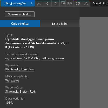
Ukryj szczegóły
Struktura obiektu
Opis obiektu
Lista plików
Tytuł:
Ogrodnik : dwutygodniowe pismo
ilustrowane / red. Stefan Skawiński. R. 29, nr
8 (15 kwietnia 1939)
Temat i słowa kluczowe:
ogrodnictwo
;
1911-1939
;
rośliny ogrodowe
Wydawca:
Kleniewski, Stanisław.
Miejsce wydania:
Warszawa
Współtwórca:
Skawiński, Stefan. Red.
Data wydania:
1939.