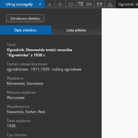
Ukryj szczegóły
Struktura obiektu
Opis obiektu
Lista plików
Tytuł:
Ogrodnik. Skorowidz treści rocznika
"Ogrodnika" z 1938 r.
Temat i słowa kluczowe:
ogrodnictwo
;
1911-1939
;
rośliny ogrodowe
Wydawca:
Kleniewski, Stanisław.
Miejsce wydania:
Warszawa
Współtwórca:
Skawiński, Stefan. Red.
Data wydania:
1938.
Typ zasobu: