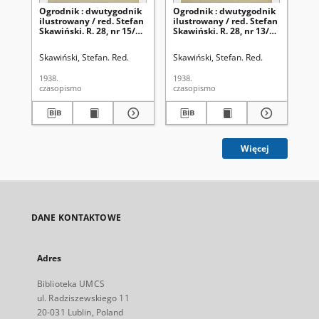
Ogrodnik : dwutygodnik
Ogrodnik : dwutygodnik
Og
ilustrowany / red. Stefan
ilustrowany / red. Stefan
ilu
Skawiński. R. 28, nr 15/16
Skawiński. R. 28, nr 13/14
Ska
(1 sierpnia 1938)
(1 lipca 1938)
(1 
Skawiński, Stefan. Red.
Skawiński, Stefan. Red.
Ska
1938.
1938.
193
czasopismo
czasopismo
cza
Więcej
DANE KONTAKTOWE
Adres
Biblioteka UMCS
ul. Radziszewskiego 11
20-031 Lublin, Poland