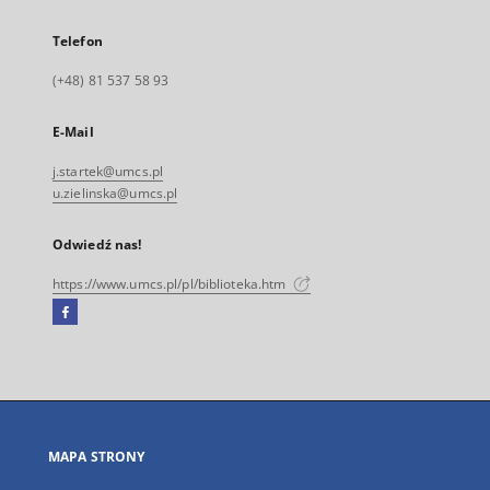
Telefon
(+48) 81 537 58 93
E-Mail
j.startek@umcs.pl
u.zielinska@umcs.pl
Odwiedź nas!
https://www.umcs.pl/pl/biblioteka.htm
Facebook
Link
zewnętrzny,
otworzy
się
w
nowej
MAPA STRONY
karcie