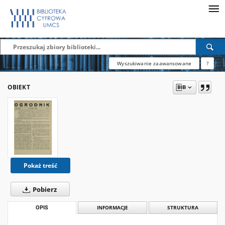
Wyszukiwanie zaawansowane
?
OBIEKT
Pokaż treść
Pobierz
OPIS
INFORMACJE
STRUKTURA