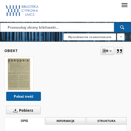
Wyszukiwanie zaawansowane
?
OBIEKT
Pokaż treść
Pobierz
OPIS
INFORMACJE
STRUKTURA