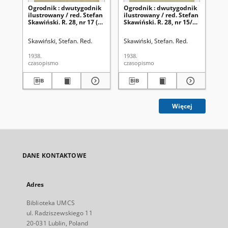
Ogrodnik : dwutygodnik
Ogrodnik : dwutygodnik
Og
ilustrowany / red. Stefan
ilustrowany / red. Stefan
ilu
Skawiński. R. 28, nr 17 (1
Skawiński. R. 28, nr 15/16
Ska
września 1938)
(1 sierpnia 1938)
(1 
Skawiński, Stefan. Red.
Skawiński, Stefan. Red.
Ska
1938.
1938.
193
czasopismo
czasopismo
cza
Więcej
DANE KONTAKTOWE
Adres
Biblioteka UMCS
ul. Radziszewskiego 11
20-031 Lublin, Poland