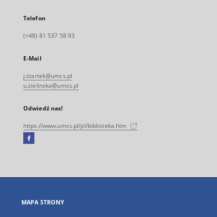
Telefon
(+48) 81 537 58 93
E-Mail
j.startek@umcs.pl
u.zielinska@umcs.pl
Odwiedź nas!
https://www.umcs.pl/pl/biblioteka.htm
Facebook
Link
zewnętrzny,
otworzy
się
w
nowej
MAPA STRONY
karcie