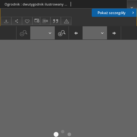
Ogrodnik : dwutygodnik ilustrowany / red. Stefan Skawiński. R. 28, nr 9 (1 maja 1938)
Pokaż szczegóły