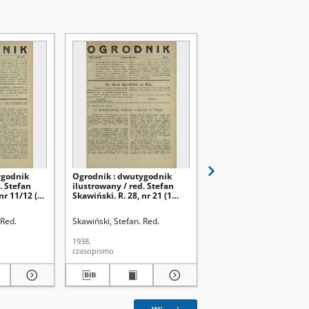
ygodnik
Ogrodnik : dwutygodnik
Ogrodnik : dwutygodn
. Stefan
ilustrowany / red. Stefan
ilustrowany / red. Stef
nr 11/12 (1
Skawiński. R. 28, nr 21 (1
Skawiński. R. 28, nr 20 
listopada 1938)
października 1938)
 Red.
Skawiński, Stefan. Red.
Skawiński, Stefan. Red.
1938.
1938.
czasopismo
czasopismo