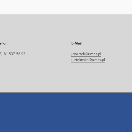
efon
E-Mail
8) 81 537 58 93
j.startek@umcs.pl
u.zielinska@umcs.pl