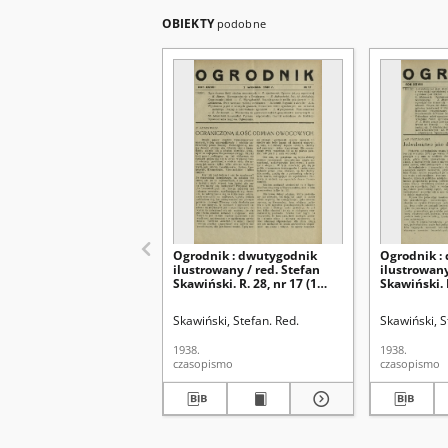
OBIEKTY
podobne
Ogrodnik : dwutygodnik
Ogrodnik :
ilustrowany / red. Stefan
ilustrowany
Skawiński. R. 28, nr 17 (1
Skawiński. R
września 1938)
sierpnia 19
Skawiński, Stefan. Red.
Skawiński, S
1938.
1938.
czasopismo
czasopismo