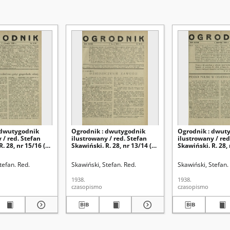
 dwutygodnik
Ogrodnik : dwutygodnik
Ogrodnik : dwut
 / red. Stefan
ilustrowany / red. Stefan
ilustrowany / red
. 28, nr 15/16 (1
Skawiński. R. 28, nr 13/14 (1
Skawiński. R. 28, 
38)
lipca 1938)
czerwca 1938)
tefan. Red.
Skawiński, Stefan. Red.
Skawiński, Stefan.
1938.
1938.
czasopismo
czasopismo