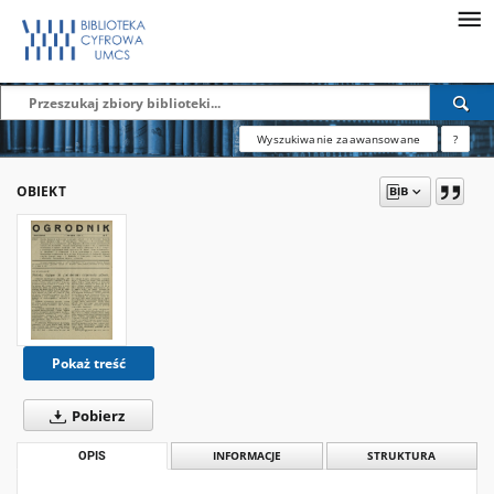
Wyszukiwanie zaawansowane
?
OBIEKT
Pokaż treść
Pobierz
OPIS
INFORMACJE
STRUKTURA