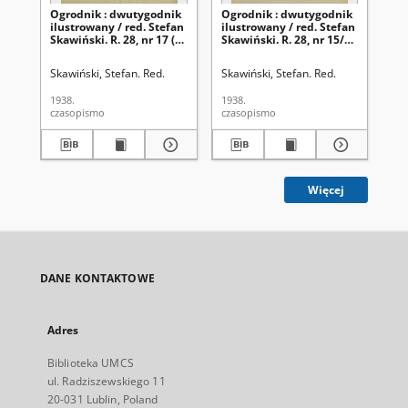
Ogrodnik : dwutygodnik
Ogrodnik : dwutygodnik
Og
ilustrowany / red. Stefan
ilustrowany / red. Stefan
ilu
Skawiński. R. 28, nr 17 (1
Skawiński. R. 28, nr 15/16
Ska
września 1938)
(1 sierpnia 1938)
(1 
Skawiński, Stefan. Red.
Skawiński, Stefan. Red.
Ska
1938.
1938.
193
czasopismo
czasopismo
cza
Więcej
DANE KONTAKTOWE
Adres
Biblioteka UMCS
ul. Radziszewskiego 11
20-031 Lublin, Poland