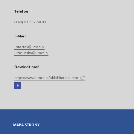
Telefon
(+48) 81 537 58 93
E-Mail
j.startek@umcs.pl
u.zielinska@umcs.pl
Odwiedź nas!
https://www.umcs.pl/pl/biblioteka.htm
Facebook
Link
zewnętrzny,
otworzy
się
w
nowej
MAPA STRONY
karcie