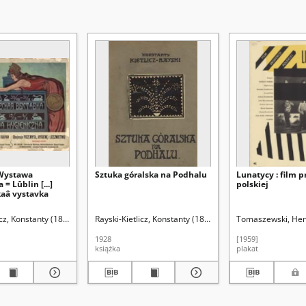
] Wystawa
Sztuka góralska na Podhalu
Lunatycy : film p
= Lûblin [...]
polskiej
kaâ vystavka
icz, Konstanty (1868-1924)
Rayski-Kietlicz, Konstanty (1868-1924)
Tomaszewski, Hen
Kamykowski, Lud
1928
[1959]
książka
plakat