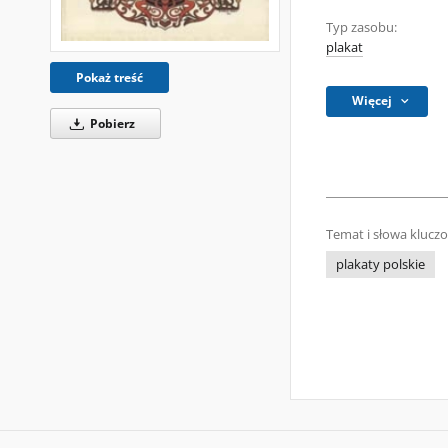
Typ zasobu:
plakat
Pokaż treść
Więcej
Pobierz
Temat i słowa klucz
plakaty polskie