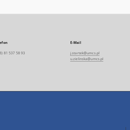
efon
E-Mail
8) 81 537 58 93
j.startek@umcs.pl
u.zielinska@umcs.pl