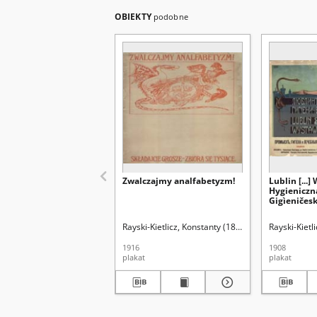
OBIEKTY
podobne
Zwalczajmy analfabetyzm!
Lublin [...
Hygieniczna 
Gigìeničes
Rayski-Kietlicz, Konstanty (1868-1924)
Rayski-Kietl
1916
1908
plakat
plakat