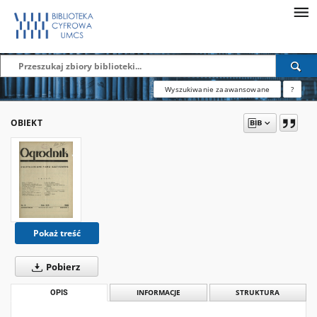
Wyszukiwanie zaawansowane
?
OBIEKT
Pokaż treść
Pobierz
OPIS
INFORMACJE
STRUKTURA