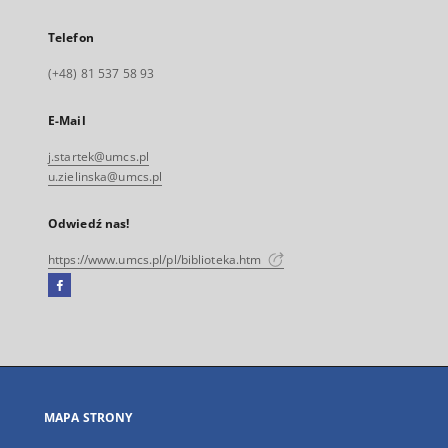
Telefon
(+48) 81 537 58 93
E-Mail
j.startek@umcs.pl
u.zielinska@umcs.pl
Odwiedź nas!
https://www.umcs.pl/pl/biblioteka.htm
Facebook
Link
zewnętrzny,
otworzy
się
w
nowej
MAPA STRONY
karcie