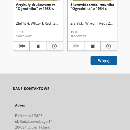
Artykuły drukowane w
Skorowidz treści rocznika
Sk
"Ogrodniku" w 1933 r.
"Ogrodnika" z 1934 r.
dr
"O
Zieliński, Wiktor J. Red.
Związek Polskich Zrzeszeń Ogrodniczych
Zieliński, Wiktor J. Red.
Związek Pols
Kle
1933
1934
192
skorowidz
skorowidz
sko
Więcej
DANE KONTAKTOWE
Adres
Biblioteka UMCS
ul. Radziszewskiego 11
20-031 Lublin, Poland