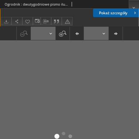
Ogrodnik : dwutygodniowe pismo ilustrowane / red. W. J. Zieliński. R.25, nr 2 (31 stycznia 1935)
Pokaż szczegóły